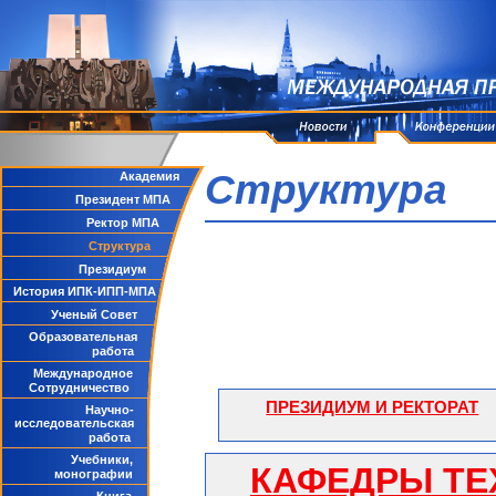
Структура
Академия
Президент МПА
Ректор МПА
Структура
Президиум
История ИПК-ИПП-МПА
Ученый Совет
Образовательная
работа
Международное
Сотрудничество
ПРЕЗИДИУМ И РЕКТОРАТ
Научно-
исследовательская
работа
Учебники,
КАФЕДРЫ ТЕ
монографии