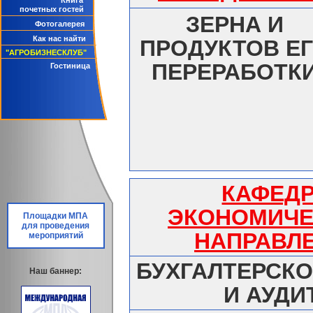
Книга
почетных гостей
ЗЕРНА И
Фотогалерея
Как нас найти
ПРОДУКТОВ Е
"АГРОБИЗНЕСКЛУБ"
ПЕРЕРАБОТК
Гостиница
КАФЕД
ЭКОНОМИЧЕ
Площадки МПА
для проведения
НАПРАВЛ
мероприятий
БУХГАЛТЕРСКО
Наш баннер:
И АУДИ