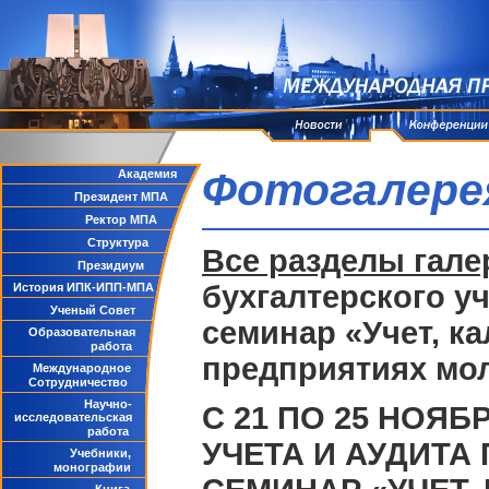
Фотогалере
Академия
Президент МПА
Ректор МПА
Структура
Все разделы гале
Президиум
бухгалтерского у
История ИПК-ИПП-МПА
Ученый Совет
семинар «Учет, к
Образовательная
работа
предприятиях мо
Международное
Сотрудничество
Научно-
С 21 ПО 25 НОЯ
исследовательская
работа
УЧЕТА И АУДИТА
Учебники,
монографии