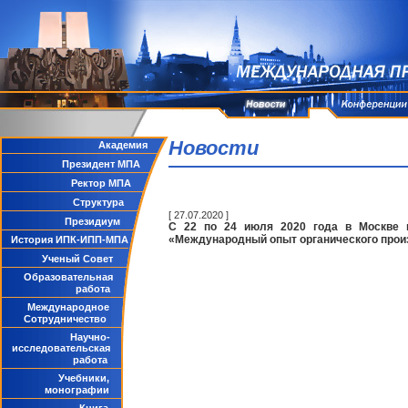
Новости
Академия
Президент МПА
Ректор МПА
Структура
[ 27.07.2020 ]
Президиум
С 22 по 24 июля 2020 года в Москве 
«Международный опыт органического прои
История ИПК-ИПП-МПА
Ученый Совет
Образовательная
работа
Международное
Сотрудничество
Научно-
исследовательская
работа
Учебники,
монографии