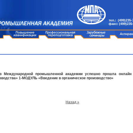
тел.: (499)235-
факс: (499)235
в Международной промышленной академии успешно прошла онлайн 
зводства» 1-МОДУЛЬ «Введение в органическое производство»
Назад »