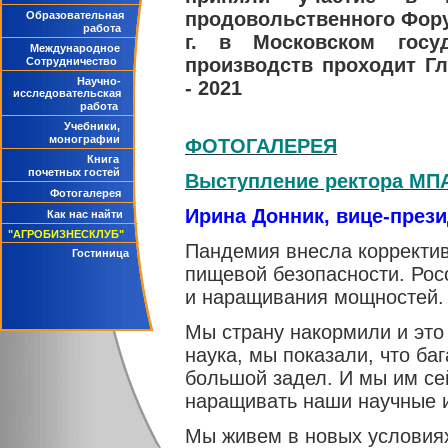
продовольственного Форум
Образовательная
работа
г. в Московском госу
Международное
производств проходит Г
Сотрудничество
Научно-
- 2021
исследовательская
работа
Учебники,
монографии
ФОТОГАЛЕРЕЯ
Книга
почетных гостей
Выступление ректора МП
Фотогалерея
Ирина Донник, вице-прези
Как нас найти
"АГРОБИЗНЕСКЛУБ"
Пандемия внесла корректив
Гостиница
пищевой безопасности. Рос
и наращивания мощностей. 
Мы страну накормили и это
наука, мы показали, что ба
большой задел. И мы им се
наращивать наши научные 
Мы живем в новых условиях,