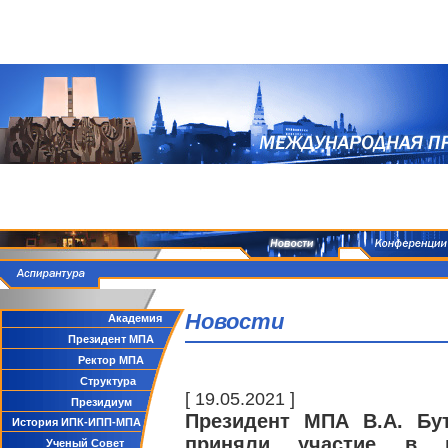
Новости
Академия
Президент МПА
Ректор МПА
Структура
[ 19.05.2021 ]
Президиум
Президент МПА В.А. Бу
История ИПК-ИПП-МПА
приняли участие в п
Ученый Совет