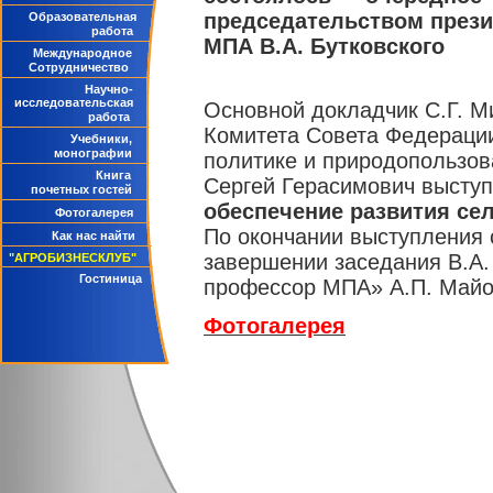
председательством прези
Образовательная
работа
МПА В.А. Бутковского
Международное
Сотрудничество
Научно-
исследовательская
Основной докладчик С.Г. М
работа
Комитета Совета Федерации
Учебники,
монографии
политике и природопользов
Книга
Сергей Герасимович выступ
почетных гостей
обеспечение развития сел
Фотогалерея
По окончании выступления 
Как нас найти
завершении заседания В.А.
"АГРОБИЗНЕСКЛУБ"
Гостиница
профессор МПА» А.П. Майор
Фотогалерея