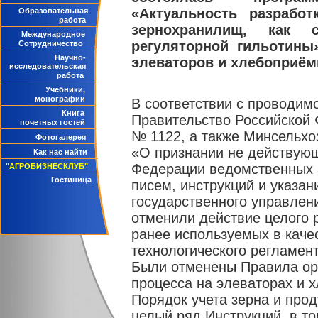
«Актуальность разработ
Образовательная
работа
зернохранилищ, как 
Международное
регуляторной гильотины
Сотрудничество
Научно-
элеваторов и хлебоприём
исследовательская
работа
Учебники,
монографии
В соответствии с проводимо
Книга
Правительство Российской 
почетных гостей
№ 1122, а также Минсельхо
Фотогалерея
«О признании не действующ
Как нас найти
Федерации ведомственных 
"АГРОБИЗНЕСКЛУБ"
Гостиница
писем, инструкций и указа
государственного управле
отменили действие целого 
ранее используемых в каче
технологического регламен
Были отменены Правила орг
процесса на элеваторах и х
Порядок учета зерна и проду
целый ряд Инструкций, в т