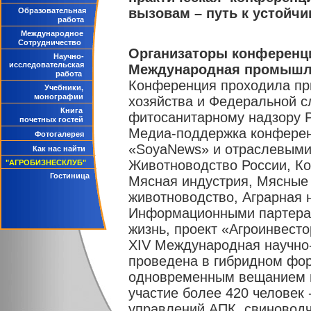
вызовам – путь к устойчи
Образовательная
работа
Международное
Сотрудничество
Организаторы конференц
Научно-
исследовательская
Международная промышле
работа
Конференция проходила пр
Учебники,
монографии
хозяйства и Федеральной с
Книга
фитосанитарному надзору 
почетных гостей
Медиа-поддержка конферен
Фотогалерея
«SoyaNews» и отраслевыми
Как нас найти
Животноводство России, Ком
"АГРОБИЗНЕСКЛУБ"
Гостиница
Мясная индустрия, Мясные
животноводство, Аграрная н
Информационными партерам
жизнь, проект «Агроинвесто
XIV Международная научно
проведена в гибридном фо
одновременным вещанием в
участие более 420 человек
управлений АПК, свиноводч