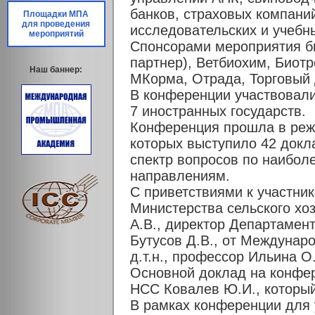
банков, страховых компани
Площадки МПА
для проведения
исследовательских и учебн
мероприятий
Спонсорами мероприятия бы
партнер), Ветбиохим, Биот
Наш баннер:
МКорма, Отрада, Торговый 
В конференции участвовали
7 иностранных государств.
Конференция прошла в реж
которых выступило 42 докл
спектр вопросов по наибол
направлениям.
С приветствиями к участни
Министерства сельского хо
А.В., директор Департамен
Бутусов Д.В., от Междунар
д.т.н., профессор Ильина О
Основной доклад на конфе
НСС Ковалев Ю.И., который
В рамках конференции для 