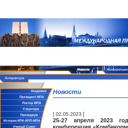
Новости
Академия
Президент МПА
Ректор МПА
Структура
[ 02.05.2023 ]
Президиум
25-27 апреля 2023 го
История ИПК-ИПП-МПА
конференция «Комбикорм
Ученый Совет