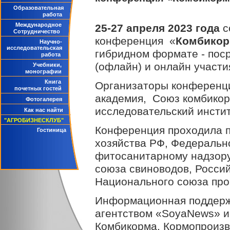
Образовательная
работа
Международное
25-27 апреля 2023 года
с
Сотрудничество
конференция «
Комбикор
Научно-
исследовательская
гибридном формате - пос
работа
(офлайн) и онлайн участи
Учебники,
монографии
Книга
Организаторы конференц
почетных гостей
академия, Союз комбикор
Фотогалерея
исследовательский инсти
Как нас найти
"АГРОБИЗНЕСКЛУБ"
Конференция проходила п
Гостиница
хозяйства РФ, Федеральн
фитосанитарному надзору
союза свиноводов, Росси
Национального союза про
Информационная поддерж
агентством «SoyaNews» 
Комбикорма, Кормопроизв