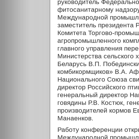
руководитель Федерально
фитосанитарному надзору
Международной промышлен
заместитель президента 
Комитета Торгово-промыш
агропромышленного компл
главного управления пе
Министерства сельского х
Беларусь В.П. Побединск
комбикормщиков» В.А. Аф
Национального Союза сви
директор Российского пти
генеральный директор На
говядины Р.В. Костюк, ге
производителей кормов Ев
Манаенков.
Работу конференции откры
Международной промышле