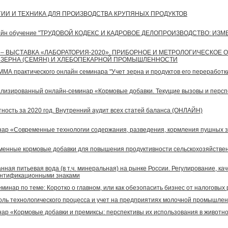
ИИ И ТЕХНИКА ДЛЯ ПРОИЗВОДСТВА КРУПЯНЫХ ПРОДУКТОВ
Онлайн обучение "ТРУДОВОЙ КОДЕКС И КАДРОВОЕ ДЕЛОПРОИЗВОДСТВО: ИЗМ
– ВЫСТАВКА «ЛАБОРАТОРИЯ-2020». ПРИБОРНОЕ И МЕТРОЛОГИЧЕСКОЕ
 ЗЕРНА (СЕМЯН) И ХЛЕБОПЕКАРНОЙ ПРОМЫШЛЕННОСТИ
МА практического онлайн семинара "Учет зерна и продуктов его переработк
циализированный онлайн-семинар «Кормовые добавки. Текущие вызовы и перс
етность за 2020 год. Внутренний аудит всех статей баланса (ОНЛАЙН)
р «Современные технологии содержания, разведения, кормления пушных зв
ременные кормовые добавки для повышения продуктивности сельскохозяйстве
анная питьевая вода (в т.ч. минеральная) на рынке России. Регулирование, ка
ентификационными знаками
еминар по теме: Коротко о главном, или как обезопасить бизнес от налоговы
роль технологического процесса и учет на предприятиях молочной промышлен
р «Кормовые добавки и премиксы: перспективы их использования в животно