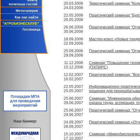
Книга
20.03.2006
Тематический семинар "Коли
почетных гостей
24.03.2006
Фотогалерея
22.05.2006
Практический семинар "Бух
Как нас найти
26.05.2006
"АГРОБИЗНЕСКЛУБ"
26.06.2006
Практический семинар "Отче
Гостиница
30.06.2006
18.09.2006
Мастер-класс «Новые тенде
22.09.2006
25.09.2006
Практический семинар "Отче
29.09.2006
11.12.2006
Семинар "Повышение технич
15.12.2006
(ПХПИРС)
12.02.2007
Практический семинар: "Все 
16.02.2007
22.05.2007
Информационно-практически
25.05.2007
решения для перерабатыва
Площадки МПА
25.06.2007
Семинар: "Инженерное обес
для проведения
29.06.2007
охрана труда, аспирация, п
мероприятий
25.06.2007
Практический семинар: "Отч
29.06.2007
Наш баннер:
24.09.2007
Практический семинар «Отче
28.09.2007
15.10.2007
Семинар «Микробиологическ
17.10.2007