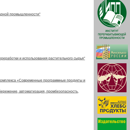
екарной промышленности"
ереработки и использования растительного сырья"
 комплекса «Современные программные продукты и
бережение, автоматизация, промбезопасность,