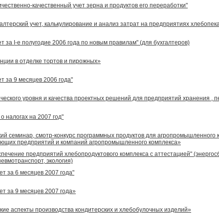
чественно-качественный учет зерна и продуктов его переработки"
галтерский учет, калькулирование и анализ затрат на предприятиях хлебоп
т за I-е полугодие 2006 года по новым правилам" (для бухгалтеров)
нции в отделке тортов и пирожных»
т за 9 месяцев 2006 года"
еского уровня и качества проектных решений для предприятий хранения , п
о налогах на 2007 год"
й семинар, смотр-конкурс программных продуктов для агропромышленного
ющих предприятий и компаний aгропромышленного комплекса»
печение предприятий хлебопродуктового комплекса с аттестацией" (энергос
невмотранспорт, экология)
ет за 6 месяцев 2007 года"
т за 9 месяцев 2007 года»
ие аспекты производства кондитерских и хлебобулочных изделий»