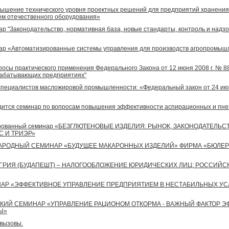
ышение технического уровня проектных решений для предприятий хранения,
нием отечественного оборудования»
р "Законодательство, нормативная база, новые стандарты, контроль и надзо
ар «Автоматизированные системы управления для производств агропромышл
осы практического применения Федерального Закона от 12 июня 2008 г. № 8
рабатывающих предприятиях"
специалистов масложировой промышленности: «Федеральный закон от 24 июня
оводится семинар по вопросам повышения эффективности аспирационных и пн
лизированный семинар «БЕЗГЛЮТЕНОВЫЕ ИЗДЕЛИЯ: РЫНОК, ЗАКОНОДАТЕЛ
С И ТРИЭР»
ДУНАРОДНЫЙ СЕМИНАР «БУДУЩЕЕ МАКАРОННЫХ ИЗДЕЛИЙ» ФИРМА «БЮЛЕР
ГРИЯ (БУДАПЕШТ) – НАЛОГООБЛОЖЕНИЕ ЮРИДИЧЕСКИХ ЛИЦ: РОССИЙС
СЕМИНАР «ЭФФЕКТИВНОЕ УПРАВЛЕНИЕ ПРЕДПРИЯТИЕМ В НЕСТАБИЛЬНЫХ У
ИЧЕСКИЙ СЕМИНАР «УПРАВЛЕНИЕ РАЦИОНОМ ОТКОРМА - ВАЖНЫЙ ФАКТОР
Ы»
 вызовы.