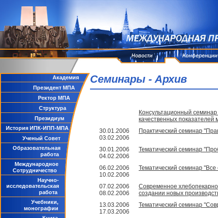
Семинары - Архив
Академия
Президент МПА
Ректор МПА
Структура
Консультационный семинар 
Президиум
качественных показателей 
История ИПК-ИПП-МПА
30.01.2006
Практический семинар "Пра
03.02.2006
Ученый Совет
Образовательная
30.01.2006
Тематический семинар "Про
работа
04.02.2006
Международное
06.02.2006
Тематический семинар "Все 
Сотрудничество
10.02.2006
Научно-
исследовательская
07.02.2006
Современное хлебопекарное
работа
08.02.2006
создании новых производст
Учебники,
13.03.2006
Тематический семинар "Сов
монографии
17.03.2006