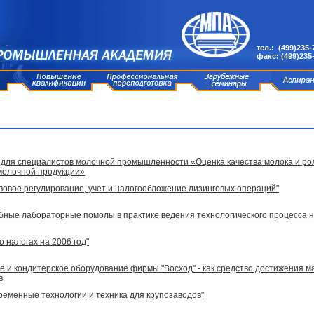
тел.: (499)235-
факс: (499)235
для специалистов молочной промышленности «Оценка качества молока и ро
молочной продукции»
вовое регулирование, учет и налогообложение лизинговых операций"
бные лабораторные помолы в практике ведения технологического процесса н
о налогах на 2006 год"
 и кондитерское оборудование фирмы "Восход" - как средство достижения 
в
ременные технологии и техника для крупозаводов"